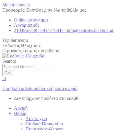
Skip to content
Προσφορές: Εκπτώσεις σε όλα τα βιβλία μας
Online κατάστημα
Λογαριασμός
2104967338 | 6934776847 | info@ekdoseisiliaxtida.gr
Top bar menu
Εκδόσεις Ηλιαχτίδα
Ο μαγικός κόσμος του βιβλίου!
Search:
0
Προβολή καλαθιού
Ολοκλήρωση αγοράς
Δεν υπάρχουν προϊόντα στο καλάθι.
Αρχική
Βιβλία
Λογοτεχνία
Παιδικά Παραμύθια
Ποιητικές συλλογές