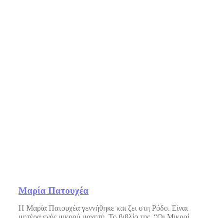
Mαρία Πατουχέα
Η Μαρία Πατουχέα γεννήθηκε και ζει στη Ρόδο. Είναι
μητέρα ενός μικρού μαχητή. Το βιβλίο της “Οι Μικροί