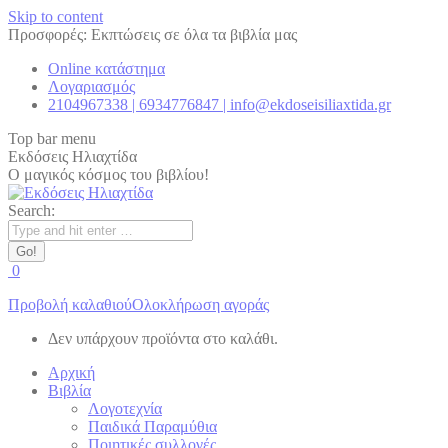
Skip to content
Προσφορές: Εκπτώσεις σε όλα τα βιβλία μας
Online κατάστημα
Λογαριασμός
2104967338 | 6934776847 | info@ekdoseisiliaxtida.gr
Top bar menu
Εκδόσεις Ηλιαχτίδα
Ο μαγικός κόσμος του βιβλίου!
Search:
0
Προβολή καλαθιού
Ολοκλήρωση αγοράς
Δεν υπάρχουν προϊόντα στο καλάθι.
Αρχική
Βιβλία
Λογοτεχνία
Παιδικά Παραμύθια
Ποιητικές συλλογές