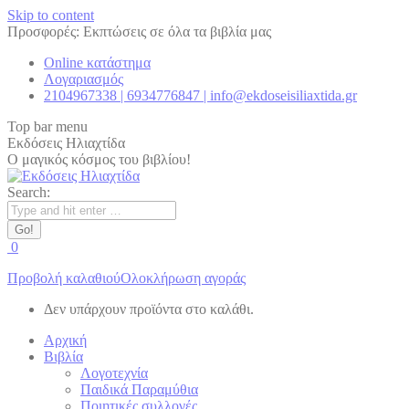
Skip to content
Προσφορές: Εκπτώσεις σε όλα τα βιβλία μας
Online κατάστημα
Λογαριασμός
2104967338 | 6934776847 | info@ekdoseisiliaxtida.gr
Top bar menu
Εκδόσεις Ηλιαχτίδα
Ο μαγικός κόσμος του βιβλίου!
Search:
0
Προβολή καλαθιού
Ολοκλήρωση αγοράς
Δεν υπάρχουν προϊόντα στο καλάθι.
Αρχική
Βιβλία
Λογοτεχνία
Παιδικά Παραμύθια
Ποιητικές συλλογές