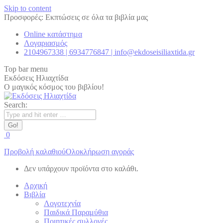
Skip to content
Προσφορές: Εκπτώσεις σε όλα τα βιβλία μας
Online κατάστημα
Λογαριασμός
2104967338 | 6934776847 | info@ekdoseisiliaxtida.gr
Top bar menu
Εκδόσεις Ηλιαχτίδα
Ο μαγικός κόσμος του βιβλίου!
Search:
0
Προβολή καλαθιού
Ολοκλήρωση αγοράς
Δεν υπάρχουν προϊόντα στο καλάθι.
Αρχική
Βιβλία
Λογοτεχνία
Παιδικά Παραμύθια
Ποιητικές συλλογές