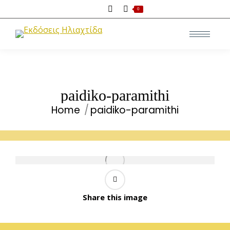
Search:
0
paidiko-paramithi
Home
paidiko-paramithi
You are here:
Share this image