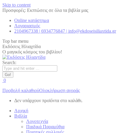
Skip to content
Προσφορές: Εκπτώσεις σε όλα τα βιβλία μας
Online κατάστημα
Λογαριασμός
2104967338 | 6934776847 | info@ekdoseisiliaxtida.gr
Top bar menu
Εκδόσεις Ηλιαχτίδα
Ο μαγικός κόσμος του βιβλίου!
Search:
0
Προβολή καλαθιού
Ολοκλήρωση αγοράς
Δεν υπάρχουν προϊόντα στο καλάθι.
Αρχική
Βιβλία
Λογοτεχνία
Παιδικά Παραμύθια
Ποιητικές συλλογές