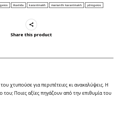
ogeios
iliaxtida
karantinakh
marianthi karantinakh
ydrogeios
Share this product
 του χτυπούσε για περιπέτειες κι ανακαλύψεις. Η
 του; Ποιες αξίες πηγάζουν από την επιθυμία του