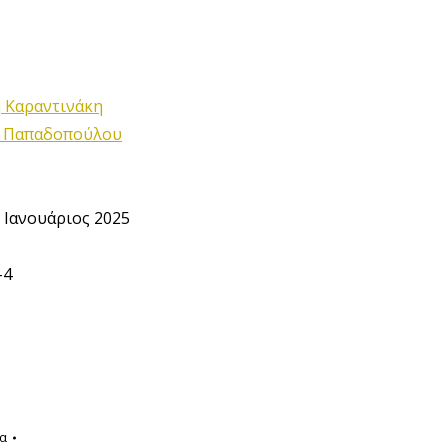
 Καραντινάκη
α Παπαδοπούλου
 Ιανουάριος 2025
-4
α