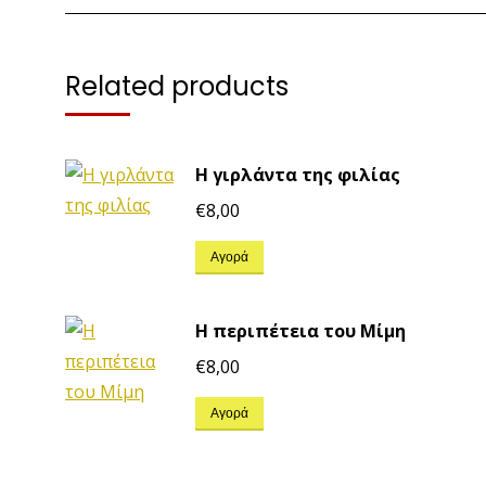
Related products
Η γιρλάντα της φιλίας
€
8,00
Αγορά
Η περιπέτεια του Μίμη
€
8,00
Αγορά