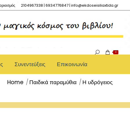
αριασμός
2104967338 | 6934776847 | info@ekdoseisiliaxtida.gr
0
ας
Συνεντεύξεις
Επικοινωνία
Home
Παιδικά παραμύθια
Η υδρόγειος
You are here: