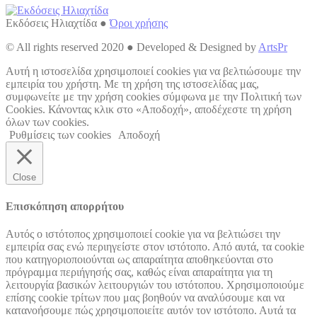
Εκδόσεις Ηλιαχτίδα ●
Όροι χρήσης
© All rights reserved 2020 ● Developed & Designed by
ArtsPr
Go
Αυτή η ιστοσελίδα χρησιμοποιεί cookies για να βελτιώσουμε την
to
εμπειρία του χρήστη. Με τη χρήση της ιστοσελίδας μας,
Top
συμφωνείτε με την χρήση cookies σύμφωνα με την Πολιτική των
Cookies. Κάνοντας κλικ στο «Αποδοχή», αποδέχεστε τη χρήση
όλων των cookies.
Ρυθμίσεις των cookies
Αποδοχή
Close
Επισκόπηση απορρήτου
Αυτός ο ιστότοπος χρησιμοποιεί cookie για να βελτιώσει την
εμπειρία σας ενώ περιηγείστε στον ιστότοπο. Από αυτά, τα cookie
που κατηγοριοποιούνται ως απαραίτητα αποθηκεύονται στο
πρόγραμμα περιήγησής σας, καθώς είναι απαραίτητα για τη
λειτουργία βασικών λειτουργιών του ιστότοπου. Χρησιμοποιούμε
επίσης cookie τρίτων που μας βοηθούν να αναλύσουμε και να
κατανοήσουμε πώς χρησιμοποιείτε αυτόν τον ιστότοπο. Αυτά τα