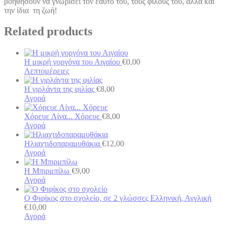
βοηθήσουν να γνωρίσει τον εαυτό του, τους φίλους του, αλλά και
την ίδια τη ζωή!
Related products
Η μικρή γοργόνα του Αιγαίου
€
0,00
Λεπτομέρειες
Η γιρλάντα της φιλίας
€
8,00
Αγορά
Χόρευε Λίνα... Χόρευε
€
8,00
Αγορά
Ηλιαχτιδοπαραμυθάκια
€
12,00
Αγορά
Η Μπιρμπίλω
€
9,00
Αγορά
Ο Φιφίκος στο σχολείο, σε 2 γλώσσες Ελληνική, Αγγλική
€
10,00
Αγορά