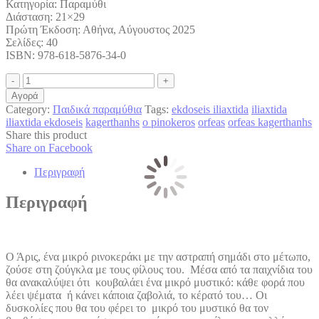
Κατηγορία: Παραμύθι
Διάσταση: 21×29
Πρώτη Έκδοση: Αθήνα, Αύγουστος 2025
Σελίδες: 40
ISBN: 978-618-5876-34-0
Ο
Πινόκερος
Αγορά
quantity
Category:
Παιδικά παραμύθια
Tags:
ekdoseis iliaxtida
iliaxtida
iliaxtida ekdoseis
kagerthanhs
o pinokeros
orfeas
orfeas kagerthanhs
Share this product
Share
Share on Facebook
on
Περιγραφή
Facebook
Περιγραφή
Ο Άρις, ένα μικρό ρινοκεράκι με την αστραπή σημάδι στο μέτωπο,
ζούσε στη ζούγκλα με τους φίλους του. Μέσα από τα παιχνίδια του
θα ανακαλύψει ότι κουβαλάει ένα μικρό μυστικό: κάθε φορά που
λέει ψέματα ή κάνει κάποια ζαβολιά, το κέρατό του… Οι
δυσκολίες που θα του φέρει το μικρό του μυστικό θα τον