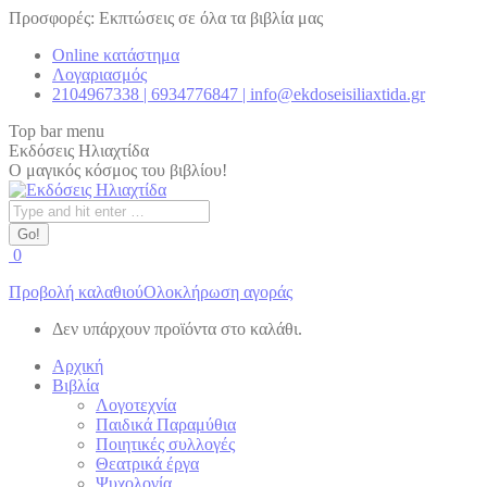
Skip
Προσφορές: Εκπτώσεις σε όλα τα βιβλία μας
to
Online κατάστημα
content
Λογαριασμός
2104967338 | 6934776847 | info@ekdoseisiliaxtida.gr
Top bar menu
Εκδόσεις Ηλιαχτίδα
Ο μαγικός κόσμος του βιβλίου!
Search:
0
Προβολή καλαθιού
Ολοκλήρωση αγοράς
Δεν υπάρχουν προϊόντα στο καλάθι.
Αρχική
Βιβλία
Λογοτεχνία
Παιδικά Παραμύθια
Ποιητικές συλλογές
Θεατρικά έργα
Ψυχολογία