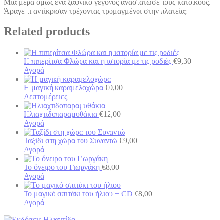
Μια μέρα όμως ένα ξαφνικό γεγονός αναστάτωσε τους κατοίκους.
Άραγε τι αντίκρισαν τρέχοντας τρομαγμένοι στην πλατεία;
Related products
Η πιπερίτσα Φλώρα και η ιστορία με τις ροδιές
€
9,30
Αγορά
H μαγική καραμελοχώρα
€
0,00
Λεπτομέρειες
Ηλιαχτιδοπαραμυθάκια
€
12,00
Αγορά
Ταξίδι στη χώρα του Συναντώ
€
9,00
Αγορά
Το όνειρο του Γιωργάκη
€
8,00
Αγορά
Το μαγικό σπιτάκι του ήλιου + CD
€
8,00
Αγορά