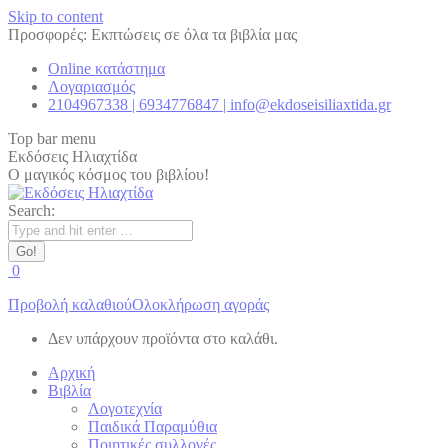
Skip to content
Προσφορές: Εκπτώσεις σε όλα τα βιβλία μας
Online κατάστημα
Λογαριασμός
2104967338 | 6934776847 | info@ekdoseisiliaxtida.gr
Top bar menu
Εκδόσεις Ηλιαχτίδα
Ο μαγικός κόσμος του βιβλίου!
Search:
0
Προβολή καλαθιού
Ολοκλήρωση αγοράς
Δεν υπάρχουν προϊόντα στο καλάθι.
Αρχική
Βιβλία
Λογοτεχνία
Παιδικά Παραμύθια
Ποιητικές συλλογές