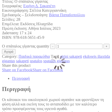
Τίτλος: Ο σπάταλος γίγαντας
Συγγραφέας:
Ειρήνη Δ. Σακαπέτη
Εικονογράφηση: Στέλλα Κατεργιαννάκη
Σχεδιασμός – Σελιδοποίηση:
Βάσια Παπαδοπούλου
Σελίδες: 28
Επιμέλεια: Εκδόσεις Ηλιαχτίδα
Πρώτη έκδοση: Αθήνα Ιούλιος 2023
Διάσταση: 17 x 24
ISBN: 978-618-5651-45-9
Ο σπάταλος γίγαντας quantity
Αγορά
Category:
Παιδικά παραμύθια
Tags:
eirini sakapeti
ekdoseis iliaxtida
gigantas
sakapeti
spatalos
spatalos gigantas
Share this product
Share on Facebook
Share on Facebook
Περιγραφή
Περιγραφή
Οι κάτοικοι του οικολογικού χωριού αγαπάνε και φροντίζουν τη
φύση αλλά και εκείνη τους το ανταποδίδει με τον καλύτερο
τρόπο προσφέροντας τους υγιεινά αγαθά.