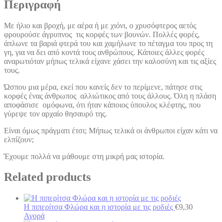
Περιγραφή
Με ήλιο και βροχή, με αέρα ή με χιόνι, ο χρυσόφτερος αετός
φρουρούσε άγρυπνος τις κορφές των βουνών. Πολλές φορές,
άπλωνε τα βαριά φτερά του και χαμήλωνε το πέταγμα του προς τη
γη, για να δει από κοντά τους ανθρώπους. Κάποιες άλλες φορές
αναρωτιόταν μήπως τελικά είχανε χάσει την καλοσύνη και τις αξίες
τους.
Ώσπου μια μέρα, εκεί που κανείς δεν το περίμενε, πάτησε στις
κορφές ένας άνθρωπος αλλιώτικος από τους άλλους. Όλη η πλάση
αποφάσισε ομόφωνα, ότι ήταν κάποιος ύπουλος κλέφτης, που
γύρεψε τον αρχαίο θησαυρό της.
Είναι όμως πράγματι έτσι; Μήπως τελικά οι άνθρωποι είχαν κάτι να
ελπίζουν;
Έχουμε πολλά να μάθουμε στη μικρή μας ιστορία.
Related products
Η πιπερίτσα Φλώρα και η ιστορία με τις ροδιές
€
9,30
Αγορά