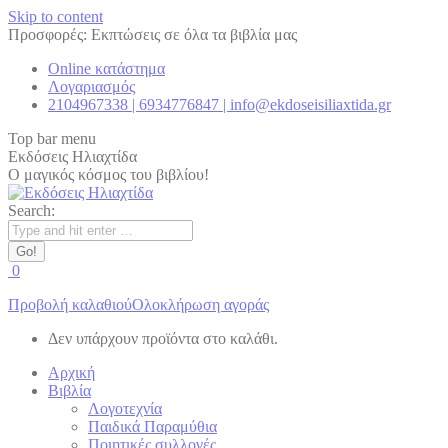
Skip to content
Προσφορές: Εκπτώσεις σε όλα τα βιβλία μας
Online κατάστημα
Λογαριασμός
2104967338 | 6934776847 | info@ekdoseisiliaxtida.gr
Top bar menu
Εκδόσεις Ηλιαχτίδα
Ο μαγικός κόσμος του βιβλίου!
Search:
0
Προβολή καλαθιού
Ολοκλήρωση αγοράς
Δεν υπάρχουν προϊόντα στο καλάθι.
Αρχική
Βιβλία
Λογοτεχνία
Παιδικά Παραμύθια
Ποιητικές συλλογές