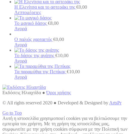
Η Ελενίτσα και το αστεράκι της
€
0,00
Λεπτομέρειες
Το μαγικό δάσος
€
8,00
Αγορά
Ο παλιός χαρταετός
€
0,00
Αγορά
Το δάσος της αγάπης
€
10,00
Αγορά
Τα παραμύθια της Πεπίκας
€
10,00
Αγορά
Εκδόσεις Ηλιαχτίδα ●
Όροι χρήσης
© All rights reserved 2020 ● Developed & Designed by
ArtsPr
Go to Top
Αυτή η ιστοσελίδα χρησιμοποιεί cookies για να βελτιώσουμε την
εμπειρία του χρήστη. Με τη χρήση της ιστοσελίδας μας,
συμφωνείτε με την χρήση cookies σύμφωνα με την Πολιτική των