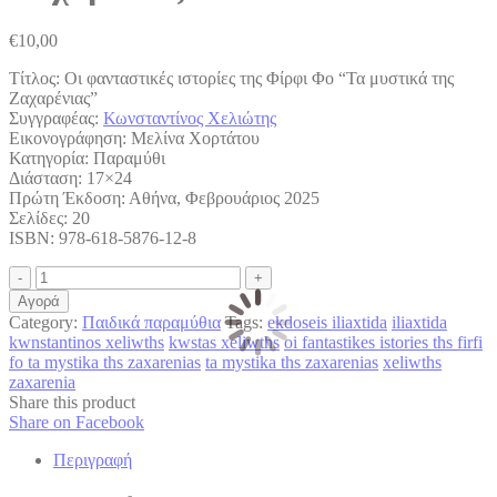
€
10,00
Τίτλος: Οι φανταστικές ιστορίες της Φίρφι Φο “Τα μυστικά της
Ζαχαρένιας”
Συγγραφέας:
Κωνσταντίνος Χελιώτης
Εικονογράφηση: Μελίνα Χορτάτου
Κατηγορία: Παραμύθι
Διάσταση: 17×24
Πρώτη Έκδοση: Αθήνα, Φεβρουάριος 2025
Σελίδες: 20
ISBN: 978-618-5876-12-8
Οι
φανταστικές
Αγορά
ιστορίες
Category:
Παιδικά παραμύθια
Tags:
ekdoseis iliaxtida
iliaxtida
της
kwnstantinos xeliwths
kwstas xeliwths
oi fantastikes istories ths firfi
Φίρφι
fo ta mystika ths zaxarenias
ta mystika ths zaxarenias
xeliwths
Φο
zaxarenia
"τα
Share this product
μυστικά
Share
Share on Facebook
της
on
Ζαχαρένιας"
Περιγραφή
Facebook
quantity