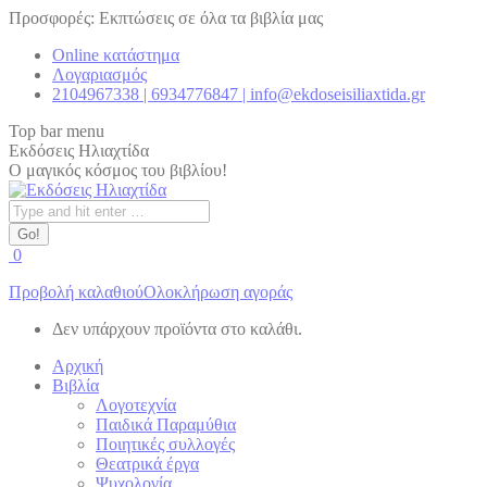
Skip
Προσφορές: Εκπτώσεις σε όλα τα βιβλία μας
to
Online κατάστημα
content
Λογαριασμός
2104967338 | 6934776847 | info@ekdoseisiliaxtida.gr
Top bar menu
Εκδόσεις Ηλιαχτίδα
Ο μαγικός κόσμος του βιβλίου!
Search:
0
Προβολή καλαθιού
Ολοκλήρωση αγοράς
Δεν υπάρχουν προϊόντα στο καλάθι.
Αρχική
Βιβλία
Λογοτεχνία
Παιδικά Παραμύθια
Ποιητικές συλλογές
Θεατρικά έργα
Ψυχολογία