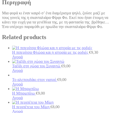
Περιγραφή
Μια φορά κι έναν καιρό σ’ ένα διαμέρισμα ψηλό, ζούσε μαζί με
τους γονείς της η σκανταλιάρα Φίρφι Φο. Εκεί που ήταν έτοιμη να
κάνει την ευχή για τα γενέθλια της, με τη φαντασία της βρέθηκε…
Ένα υπέροχο παραμύθι με ηρωίδα την σκανταλιάρα Φίρφι Φο.
Related products
Η πιπερίτσα Φλώρα και η ιστορία με τις ροδιές
€
9,30
Αγορά
Ταξίδι στη χώρα του Συναντώ
€
9,00
Αγορά
Το αλεπουδάκι στον γιατρό
€
9,00
Αγορά
Η Μπιρμπίλω
€
9,00
Αγορά
Η περιπέτεια του Μίμη
€
8,00
Αγορά