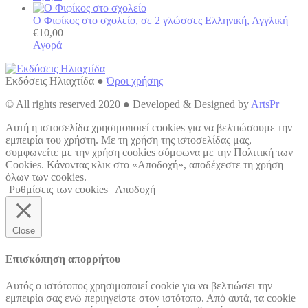
Ο Φιφίκος στο σχολείο, σε 2 γλώσσες Ελληνική, Αγγλική
€
10,00
Αγορά
Εκδόσεις Ηλιαχτίδα ●
Όροι χρήσης
© All rights reserved 2020 ● Developed & Designed by
ArtsPr
Go
Αυτή η ιστοσελίδα χρησιμοποιεί cookies για να βελτιώσουμε την
to
εμπειρία του χρήστη. Με τη χρήση της ιστοσελίδας μας,
Top
συμφωνείτε με την χρήση cookies σύμφωνα με την Πολιτική των
Cookies. Κάνοντας κλικ στο «Αποδοχή», αποδέχεστε τη χρήση
όλων των cookies.
Ρυθμίσεις των cookies
Αποδοχή
Close
Επισκόπηση απορρήτου
Αυτός ο ιστότοπος χρησιμοποιεί cookie για να βελτιώσει την
εμπειρία σας ενώ περιηγείστε στον ιστότοπο. Από αυτά, τα cookie