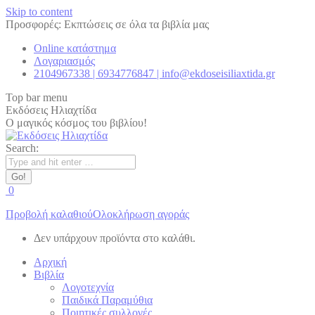
Skip to content
Προσφορές: Εκπτώσεις σε όλα τα βιβλία μας
Online κατάστημα
Λογαριασμός
2104967338 | 6934776847 | info@ekdoseisiliaxtida.gr
Top bar menu
Εκδόσεις Ηλιαχτίδα
Ο μαγικός κόσμος του βιβλίου!
Search:
0
Προβολή καλαθιού
Ολοκλήρωση αγοράς
Δεν υπάρχουν προϊόντα στο καλάθι.
Αρχική
Βιβλία
Λογοτεχνία
Παιδικά Παραμύθια
Ποιητικές συλλογές