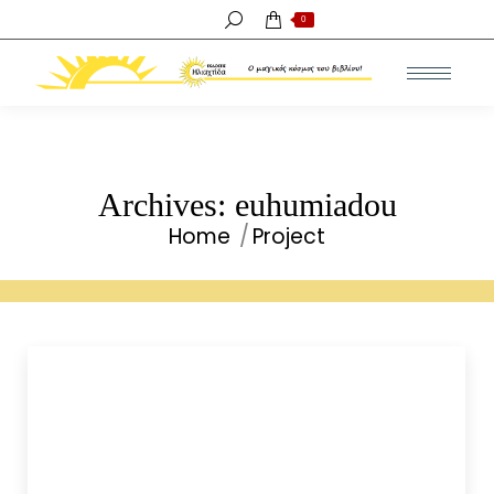
Search:
0
Archives:
euhumiadou
Home
Project
You are here: