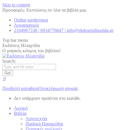
Skip to content
Προσφορές: Εκπτώσεις σε όλα τα βιβλία μας
Online κατάστημα
Λογαριασμός
2104967338 | 6934776847 | info@ekdoseisiliaxtida.gr
Top bar menu
Εκδόσεις Ηλιαχτίδα
Ο μαγικός κόσμος του βιβλίου!
Search:
0
Προβολή καλαθιού
Ολοκλήρωση αγοράς
Δεν υπάρχουν προϊόντα στο καλάθι.
Αρχική
Βιβλία
Λογοτεχνία
Παιδικά Παραμύθια
Ποιητικές συλλογές