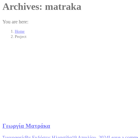
Archives:
matraka
You are here:
Home
Project
Γεωργία Ματράκα
Συγγραφείς
By
Εκδόσεις Ηλιαχτίδα
19 Απριλίου, 2024
Leave a comm