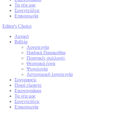
Τα νέα μας
Συνεντεύξεις
Επικοινωνία
Editor's Choice
Αρχική
Βιβλία
Λογοτεχνία
Παιδικά Παραμύθια
Ποιητικές συλλογές
Θεατρικά έργα
Ψυχολογία
Αστυνομική λογοτεχνία
Συγγραφείς
Ποιοί είμαστε
Εικονογράφοι
Τα νέα μας
Συνεντεύξεις
Επικοινωνία