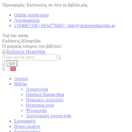
Skip
Προσφορές: Εκπτώσεις σε όλα τα βιβλία μας
to
Online κατάστημα
content
Λογαριασμός
2104967338 | 6934776847 | info@ekdoseisiliaxtida.gr
Top bar menu
Εκδόσεις Ηλιαχτίδα
Ο μαγικός κόσμος του βιβλίου!
Search:
0
Αρχική
Βιβλία
Λογοτεχνία
Παιδικά Παραμύθια
Ποιητικές συλλογές
Θεατρικά έργα
Ψυχολογία
Αστυνομική λογοτεχνία
Συγγραφείς
Ποιοί είμαστε
Εικονογράφοι