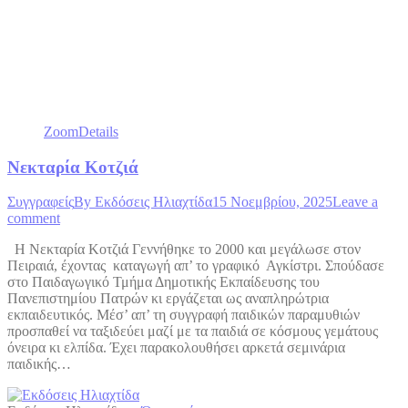
Zoom
Details
Νεκταρία Κοτζιά
Συγγραφείς
By
Εκδόσεις Ηλιαχτίδα
15 Νοεμβρίου, 2025
Leave a
comment
Η Νεκταρία Κοτζιά Γεννήθηκε το 2000 και μεγάλωσε στον
Πειραιά, έχοντας καταγωγή απ’ το γραφικό Αγκίστρι. Σπούδασε
στο Παιδαγωγικό Τμήμα Δημοτικής Εκπαίδευσης του
Πανεπιστημίου Πατρών κι εργάζεται ως αναπληρώτρια
εκπαιδευτικός. Μέσ’ απ’ τη συγγραφή παιδικών παραμυθιών
προσπαθεί να ταξιδεύει μαζί με τα παιδιά σε κόσμους γεμάτους
όνειρα κι ελπίδα. Έχει παρακολουθήσει αρκετά σεμινάρια
παιδικής…