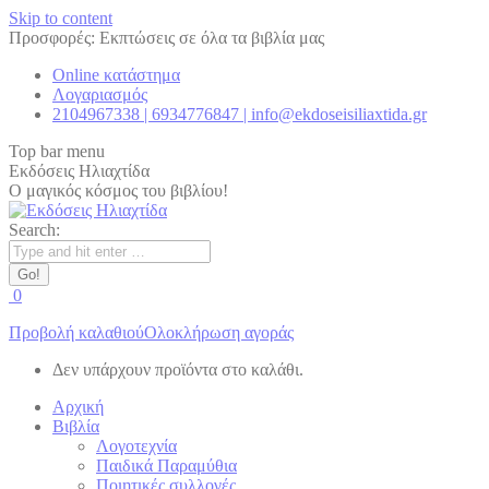
Skip to content
Προσφορές: Εκπτώσεις σε όλα τα βιβλία μας
Online κατάστημα
Λογαριασμός
2104967338 | 6934776847 | info@ekdoseisiliaxtida.gr
Top bar menu
Εκδόσεις Ηλιαχτίδα
Ο μαγικός κόσμος του βιβλίου!
Search:
0
Προβολή καλαθιού
Ολοκλήρωση αγοράς
Δεν υπάρχουν προϊόντα στο καλάθι.
Αρχική
Βιβλία
Λογοτεχνία
Παιδικά Παραμύθια
Ποιητικές συλλογές