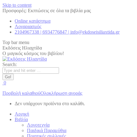
Skip to content
Προσφορές: Εκπτώσεις σε όλα τα βιβλία μας
Online κατάστημα
Λογαριασμός
2104967338 | 6934776847 | info@ekdoseisiliaxtida.gr
Top bar menu
Εκδόσεις Ηλιαχτίδα
Ο μαγικός κόσμος του βιβλίου!
Search:
0
Προβολή καλαθιού
Ολοκλήρωση αγοράς
Δεν υπάρχουν προϊόντα στο καλάθι.
Αρχική
Βιβλία
Λογοτεχνία
Παιδικά Παραμύθια
Ποιητικές συλλογές