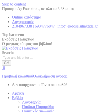
Skip to content
Προσφορές: Εκπτώσεις σε όλα τα βιβλία μας
Online κατάστημα
Λογαριασμός
2104967338 | 6934776847 | info@ekdoseisiliaxtida.gr
Top bar menu
Εκδόσεις Ηλιαχτίδα
Ο μαγικός κόσμος του βιβλίου!
Search:
0
Προβολή καλαθιού
Ολοκλήρωση αγοράς
Δεν υπάρχουν προϊόντα στο καλάθι.
Αρχική
Βιβλία
Λογοτεχνία
Παιδικά Παραμύθια
Ποιητικές συλλογές