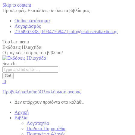
Skip to content
Προσφορές: Εκπτώσεις σε όλα τα βιβλία μας
Online κατάστημα
Λογαριασμός
2104967338 | 6934776847 | info@ekdoseisiliaxtida.gr
Top bar menu
Εκδόσεις Ηλιαχτίδα
Ο μαγικός κόσμος του βιβλίου!
Search:
0
Προβολή καλαθιού
Ολοκλήρωση αγοράς
Δεν υπάρχουν προϊόντα στο καλάθι.
Αρχική
Βιβλία
Λογοτεχνία
Παιδικά Παραμύθια
Ποιητικές συλλογές