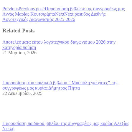
Previous
Previous post:
Παρουσίαση βιβλίων της συγγραφέως μας
Άννας Μαρίας Κουτσιρίμπα
Next
Next post:
6ος Διεθνής
Λογοτεχνικός Διαγωνισμός 2025-2026
Related Posts
Αποτελέσματα έκτου λογοτεχνικού διαγωνισμου 2026 στην
κατηγορία ποίηση
21 Μαρτίου, 2026
Παρουσίαση του παιδικού βιβλίου ” Μια πόλη για γάτες”, της
συγγραφέως μας κυρίας Δήμητρας Πήττα
22 Δεκεμβρίου, 2025
Παρουσίαση παιδικού βιβλίου της συγγραφέως μας κυρίας Αλεξίας
Ντελή