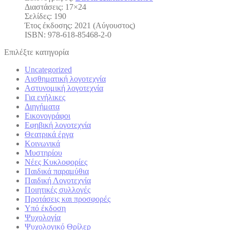
Διαστάσεις: 17×24
Σελίδες: 190
Έτος έκδοσης: 2021 (Αύγουστος)
ISBN: 978-618-85468-2-0
Επιλέξτε κατηγορία
Uncategorized
Αισθηματική λογοτεχνία
Αστυνομική λογοτεχνία
Για ενήλικες
Διηγήματα
Εικονογράφοι
Εφηβική λογοτεχνία
Θεατρικά έργα
Κοινωνικά
Μυστηρίου
Νέες Κυκλοφορίες
Παιδικά παραμύθια
Παιδική Λογοτεχνία
Ποιητικές συλλογές
Προτάσεις και προσφορές
Υπό έκδοση
Ψυχολογία
Ψυχολογικό Θρίλερ