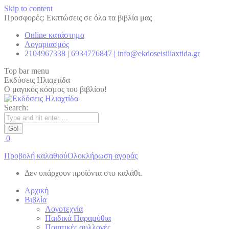
Skip to content
Προσφορές: Εκπτώσεις σε όλα τα βιβλία μας
Online κατάστημα
Λογαριασμός
2104967338 | 6934776847 | info@ekdoseisiliaxtida.gr
Top bar menu
Εκδόσεις Ηλιαχτίδα
Ο μαγικός κόσμος του βιβλίου!
Search:
0
Προβολή καλαθιού
Ολοκλήρωση αγοράς
Δεν υπάρχουν προϊόντα στο καλάθι.
Αρχική
Βιβλία
Λογοτεχνία
Παιδικά Παραμύθια
Ποιητικές συλλογές