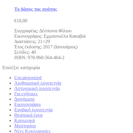
Το δάσος της αγάπης
€
10,00
Συγγραφέας: Δέσποινα Φίλιου
Εικονογράφος: Εμμανουέλα Κακαβιά
Διαστάσεις: 21×29
Έτος έκδοσης: 2017 (Ιανουάριος)
Σελίδες: 40
ISBN: 978-960-564-464-2
Επιλέξτε κατηγορία
Uncategorized
Αισθηματική λογοτεχνία
Αστυνομική λογοτεχνία
Για ενήλικες
Διηγήματα
Εικονογράφοι
Εφηβική λογοτεχνία
Θεατρικά έργα
Κοινωνικά
Μυστηρίου
Νέες Κυκλοφορίες