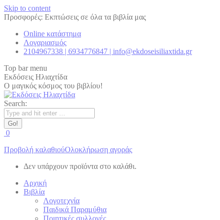
Skip to content
Προσφορές: Εκπτώσεις σε όλα τα βιβλία μας
Online κατάστημα
Λογαριασμός
2104967338 | 6934776847 | info@ekdoseisiliaxtida.gr
Top bar menu
Εκδόσεις Ηλιαχτίδα
Ο μαγικός κόσμος του βιβλίου!
Search:
0
Προβολή καλαθιού
Ολοκλήρωση αγοράς
Δεν υπάρχουν προϊόντα στο καλάθι.
Αρχική
Βιβλία
Λογοτεχνία
Παιδικά Παραμύθια
Ποιητικές συλλογές