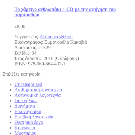
Το χάρτινο ανθρωπάκι + CD με την αφήγηση του
παραμυθιού
€
8,00
Συγγραφέας:
Δέσποινα Φίλιου
Εικονογράφος: Εμμανουέλα Κακαβιά
Διαστάσεις: 21×29
Σελίδες: 34
Έτος έκδοσης: 2016 (Οκτώβριος)
ISBN: 978-960-564-432-1
Επιλέξτε κατηγορία
Uncategorized
Αισθηματική λογοτεχνία
Αστυνομική λογοτεχνία
Για ενήλικες
Διηγήματα
Εικονογράφοι
Εφηβική λογοτεχνία
Θεατρικά έργα
Κοινωνικά
Μυστηρίου