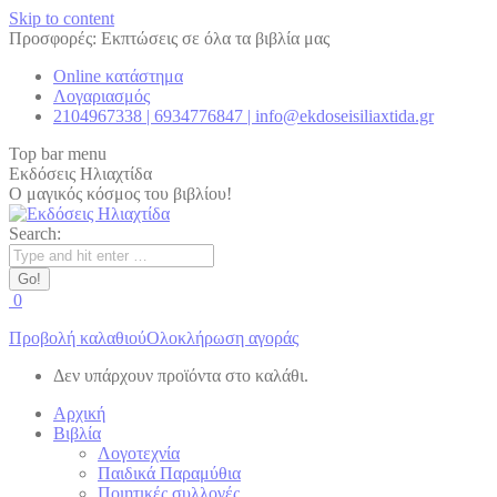
Skip to content
Προσφορές: Εκπτώσεις σε όλα τα βιβλία μας
Online κατάστημα
Λογαριασμός
2104967338 | 6934776847 | info@ekdoseisiliaxtida.gr
Top bar menu
Εκδόσεις Ηλιαχτίδα
Ο μαγικός κόσμος του βιβλίου!
Search:
0
Προβολή καλαθιού
Ολοκλήρωση αγοράς
Δεν υπάρχουν προϊόντα στο καλάθι.
Αρχική
Βιβλία
Λογοτεχνία
Παιδικά Παραμύθια
Ποιητικές συλλογές