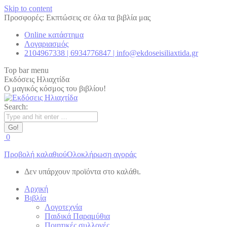
Skip to content
Προσφορές: Εκπτώσεις σε όλα τα βιβλία μας
Online κατάστημα
Λογαριασμός
2104967338 | 6934776847 | info@ekdoseisiliaxtida.gr
Top bar menu
Εκδόσεις Ηλιαχτίδα
Ο μαγικός κόσμος του βιβλίου!
Search:
0
Προβολή καλαθιού
Ολοκλήρωση αγοράς
Δεν υπάρχουν προϊόντα στο καλάθι.
Αρχική
Βιβλία
Λογοτεχνία
Παιδικά Παραμύθια
Ποιητικές συλλογές