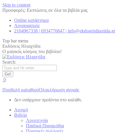
Skip to content
Προσφορές: Εκπτώσεις σε όλα τα βιβλία μας
Online κατάστημα
Λογαριασμός
2104967338 | 6934776847 | info@ekdoseisiliaxtida.gr
Top bar menu
Εκδόσεις Ηλιαχτίδα
Ο μαγικός κόσμος του βιβλίου!
Search:
0
Προβολή καλαθιού
Ολοκλήρωση αγοράς
Δεν υπάρχουν προϊόντα στο καλάθι.
Αρχική
Βιβλία
Λογοτεχνία
Παιδικά Παραμύθια
Ποιητικές συλλογές