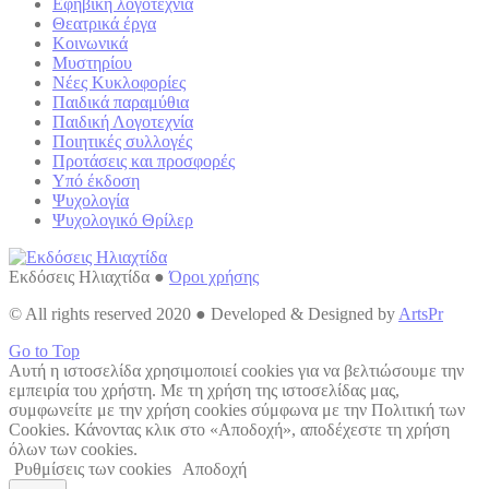
Εφηβική λογοτεχνία
Θεατρικά έργα
Κοινωνικά
Μυστηρίου
Νέες Κυκλοφορίες
Παιδικά παραμύθια
Παιδική Λογοτεχνία
Ποιητικές συλλογές
Προτάσεις και προσφορές
Υπό έκδοση
Ψυχολογία
Ψυχολογικό Θρίλερ
Εκδόσεις Ηλιαχτίδα ●
Όροι χρήσης
© All rights reserved 2020 ● Developed & Designed by
ArtsPr
Go to Top
Αυτή η ιστοσελίδα χρησιμοποιεί cookies για να βελτιώσουμε την
εμπειρία του χρήστη. Με τη χρήση της ιστοσελίδας μας,
συμφωνείτε με την χρήση cookies σύμφωνα με την Πολιτική των
Cookies. Κάνοντας κλικ στο «Αποδοχή», αποδέχεστε τη χρήση
όλων των cookies.
Ρυθμίσεις των cookies
Αποδοχή