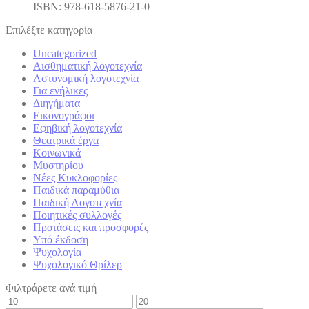
ISBN: 978-618-5876-21-0
Επιλέξτε κατηγορία
Uncategorized
Αισθηματική λογοτεχνία
Αστυνομική λογοτεχνία
Για ενήλικες
Διηγήματα
Εικονογράφοι
Εφηβική λογοτεχνία
Θεατρικά έργα
Κοινωνικά
Μυστηρίου
Νέες Κυκλοφορίες
Παιδικά παραμύθια
Παιδική Λογοτεχνία
Ποιητικές συλλογές
Προτάσεις και προσφορές
Υπό έκδοση
Ψυχολογία
Ψυχολογικό Θρίλερ
Φιλτράρετε ανά τιμή