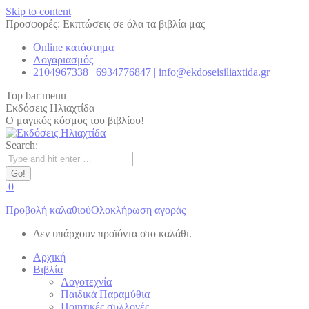
Skip to content
Προσφορές: Εκπτώσεις σε όλα τα βιβλία μας
Online κατάστημα
Λογαριασμός
2104967338 | 6934776847 | info@ekdoseisiliaxtida.gr
Top bar menu
Εκδόσεις Ηλιαχτίδα
Ο μαγικός κόσμος του βιβλίου!
Search:
0
Προβολή καλαθιού
Ολοκλήρωση αγοράς
Δεν υπάρχουν προϊόντα στο καλάθι.
Αρχική
Βιβλία
Λογοτεχνία
Παιδικά Παραμύθια
Ποιητικές συλλογές