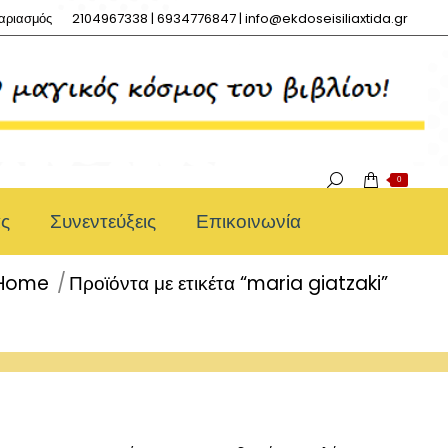
αριασμός
2104967338 | 6934776847 | info@ekdoseisiliaxtida.gr
0
ας
Συνεντεύξεις
Επικοινωνία
Home
Προϊόντα με ετικέτα “maria giatzaki”
You are here: