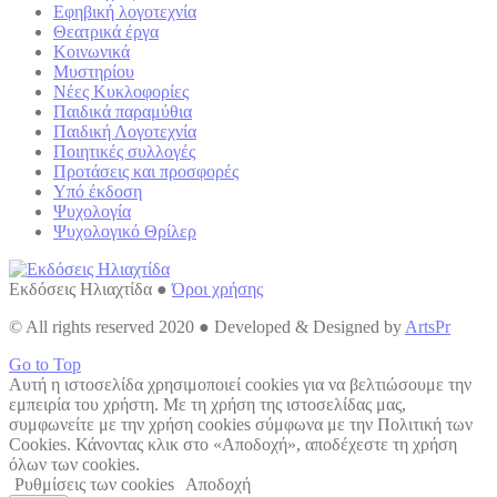
Εφηβική λογοτεχνία
Θεατρικά έργα
Κοινωνικά
Μυστηρίου
Νέες Κυκλοφορίες
Παιδικά παραμύθια
Παιδική Λογοτεχνία
Ποιητικές συλλογές
Προτάσεις και προσφορές
Υπό έκδοση
Ψυχολογία
Ψυχολογικό Θρίλερ
Εκδόσεις Ηλιαχτίδα ●
Όροι χρήσης
© All rights reserved 2020 ● Developed & Designed by
ArtsPr
Go to Top
Αυτή η ιστοσελίδα χρησιμοποιεί cookies για να βελτιώσουμε την
εμπειρία του χρήστη. Με τη χρήση της ιστοσελίδας μας,
συμφωνείτε με την χρήση cookies σύμφωνα με την Πολιτική των
Cookies. Κάνοντας κλικ στο «Αποδοχή», αποδέχεστε τη χρήση
όλων των cookies.
Ρυθμίσεις των cookies
Αποδοχή