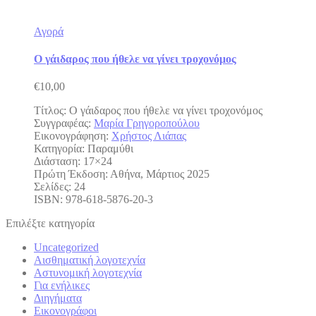
Αγορά
Ο γάιδαρος που ήθελε να γίνει τροχονόμος
€
10,00
Τίτλος: Ο γάιδαρος που ήθελε να γίνει τροχονόμος
Συγγραφέας:
Μαρία Γρηγοροπούλου
Εικονογράφηση:
Χρήστος Λιάπας
Κατηγορία: Παραμύθι
Διάσταση: 17×24
Πρώτη Έκδοση: Αθήνα, Μάρτιος 2025
Σελίδες: 24
ISBN: 978-618-5876-20-3
Επιλέξτε κατηγορία
Uncategorized
Αισθηματική λογοτεχνία
Αστυνομική λογοτεχνία
Για ενήλικες
Διηγήματα
Εικονογράφοι