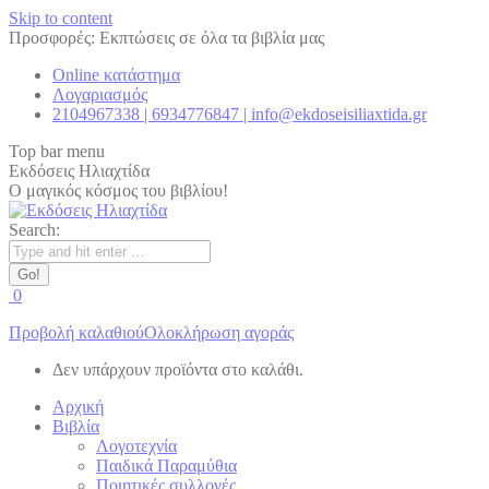
Skip to content
Προσφορές: Εκπτώσεις σε όλα τα βιβλία μας
Online κατάστημα
Λογαριασμός
2104967338 | 6934776847 | info@ekdoseisiliaxtida.gr
Top bar menu
Εκδόσεις Ηλιαχτίδα
Ο μαγικός κόσμος του βιβλίου!
Search:
0
Προβολή καλαθιού
Ολοκλήρωση αγοράς
Δεν υπάρχουν προϊόντα στο καλάθι.
Αρχική
Βιβλία
Λογοτεχνία
Παιδικά Παραμύθια
Ποιητικές συλλογές