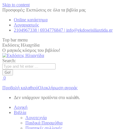
Skip to content
Προσφορές: Εκπτώσεις σε όλα τα βιβλία μας
Online κατάστημα
Λογαριασμός
2104967338 | 6934776847 | info@ekdoseisiliaxtida.gr
Top bar menu
Εκδόσεις Ηλιαχτίδα
Ο μαγικός κόσμος του βιβλίου!
Search:
0
Προβολή καλαθιού
Ολοκλήρωση αγοράς
Δεν υπάρχουν προϊόντα στο καλάθι.
Αρχική
Βιβλία
Λογοτεχνία
Παιδικά Παραμύθια
Ποιητικές συλλογές