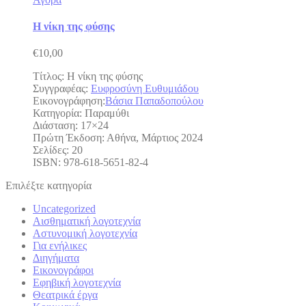
Η νίκη της φύσης
€
10,00
Τίτλος: Η νίκη της φύσης
Συγγραφέας:
Ευφροσύνη Ευθυμιάδου
Εικονογράφηση:
Βάσια Παπαδοπούλου
Κατηγορία: Παραμύθι
Διάσταση: 17×24
Πρώτη Έκδοση: Αθήνα, Μάρτιος 2024
Σελίδες: 20
ISBN: 978-618-5651-82-4
Επιλέξτε κατηγορία
Uncategorized
Αισθηματική λογοτεχνία
Αστυνομική λογοτεχνία
Για ενήλικες
Διηγήματα
Εικονογράφοι
Εφηβική λογοτεχνία
Θεατρικά έργα