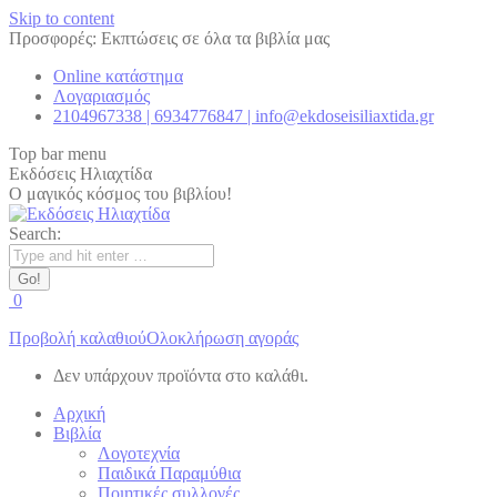
Skip to content
Προσφορές: Εκπτώσεις σε όλα τα βιβλία μας
Online κατάστημα
Λογαριασμός
2104967338 | 6934776847 | info@ekdoseisiliaxtida.gr
Top bar menu
Εκδόσεις Ηλιαχτίδα
Ο μαγικός κόσμος του βιβλίου!
Search:
0
Προβολή καλαθιού
Ολοκλήρωση αγοράς
Δεν υπάρχουν προϊόντα στο καλάθι.
Αρχική
Βιβλία
Λογοτεχνία
Παιδικά Παραμύθια
Ποιητικές συλλογές