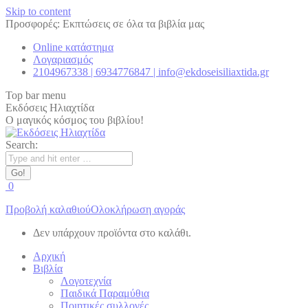
Skip to content
Προσφορές: Εκπτώσεις σε όλα τα βιβλία μας
Online κατάστημα
Λογαριασμός
2104967338 | 6934776847 | info@ekdoseisiliaxtida.gr
Top bar menu
Εκδόσεις Ηλιαχτίδα
Ο μαγικός κόσμος του βιβλίου!
Search:
0
Προβολή καλαθιού
Ολοκλήρωση αγοράς
Δεν υπάρχουν προϊόντα στο καλάθι.
Αρχική
Βιβλία
Λογοτεχνία
Παιδικά Παραμύθια
Ποιητικές συλλογές