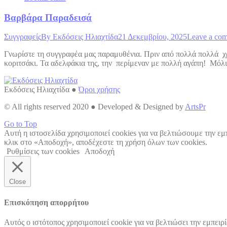
Βαρβάρα Παραδεισά
Συγγραφείς
By
Εκδόσεις Ηλιαχτίδα
21 Δεκεμβρίου, 2025
Leave a co
Γνωρίστε τη συγγραφέα μας παραμυθένια. Πριν από πολλά πολλά χ
κοριτσάκι. Τα αδελφάκια της, την περίμεναν με πολλή αγάπη! Μόλι
Εκδόσεις Ηλιαχτίδα ●
Όροι χρήσης
© All rights reserved 2020 ● Developed & Designed by
ArtsPr
Go to Top
Αυτή η ιστοσελίδα χρησιμοποιεί cookies για να βελτιώσουμε την εμ
κλικ στο «Αποδοχή», αποδέχεστε τη χρήση όλων των cookies.
Ρυθμίσεις των cookies
Αποδοχή
Close
Επισκόπηση απορρήτου
Αυτός ο ιστότοπος χρησιμοποιεί cookie για να βελτιώσει την εμπει