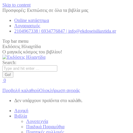
Skip to content
Προσφορές: Εκπτώσεις σε όλα τα βιβλία μας
Online κατάστημα
Λογαριασμός
2104967338 | 6934776847 | info@ekdoseisiliaxtida.gr
Top bar menu
Εκδόσεις Ηλιαχτίδα
Ο μαγικός κόσμος του βιβλίου!
Search:
0
Προβολή καλαθιού
Ολοκλήρωση αγοράς
Δεν υπάρχουν προϊόντα στο καλάθι.
Αρχική
Βιβλία
Λογοτεχνία
Παιδικά Παραμύθια
Ποιητικές συλλογές