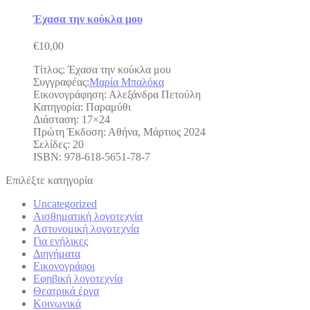
Έχασα την κούκλα μου
€
10,00
Τίτλος: Έχασα την κούκλα μου
Συγγραφέας:
Μαρία Μπαλόκα
Εικονογράφηση: Αλεξάνδρα Πετούλη
Κατηγορία: Παραμύθι
Διάσταση: 17×24
Πρώτη Έκδοση: Αθήνα, Μάρτιος 2024
Σελίδες: 20
ISBN: 978-618-5651-78-7
Επιλέξτε κατηγορία
Uncategorized
Αισθηματική λογοτεχνία
Αστυνομική λογοτεχνία
Για ενήλικες
Διηγήματα
Εικονογράφοι
Εφηβική λογοτεχνία
Θεατρικά έργα
Κοινωνικά