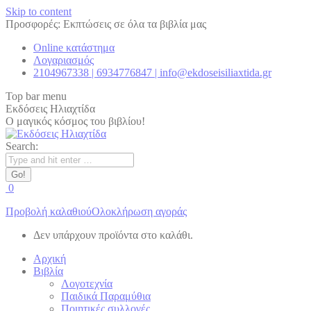
Skip to content
Προσφορές: Εκπτώσεις σε όλα τα βιβλία μας
Online κατάστημα
Λογαριασμός
2104967338 | 6934776847 | info@ekdoseisiliaxtida.gr
Top bar menu
Εκδόσεις Ηλιαχτίδα
Ο μαγικός κόσμος του βιβλίου!
Search:
0
Προβολή καλαθιού
Ολοκλήρωση αγοράς
Δεν υπάρχουν προϊόντα στο καλάθι.
Αρχική
Βιβλία
Λογοτεχνία
Παιδικά Παραμύθια
Ποιητικές συλλογές