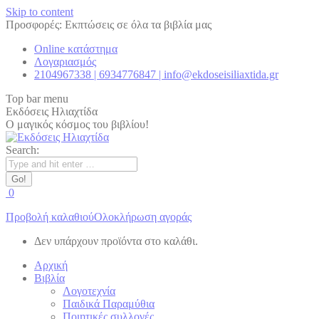
Skip to content
Προσφορές: Εκπτώσεις σε όλα τα βιβλία μας
Online κατάστημα
Λογαριασμός
2104967338 | 6934776847 | info@ekdoseisiliaxtida.gr
Top bar menu
Εκδόσεις Ηλιαχτίδα
Ο μαγικός κόσμος του βιβλίου!
Search:
0
Προβολή καλαθιού
Ολοκλήρωση αγοράς
Δεν υπάρχουν προϊόντα στο καλάθι.
Αρχική
Βιβλία
Λογοτεχνία
Παιδικά Παραμύθια
Ποιητικές συλλογές