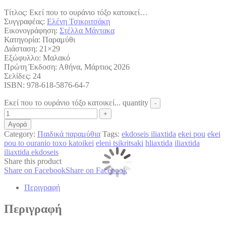
Τίτλος: Εκεί που το ουράνιο τόξο κατοικεί…
Συγγραφέας:
Ελένη Τσικριτσάκη
Εικονογράφηση:
Στέλλα Μάντακα
Κατηγορία: Παραμύθι
Διάσταση: 21×29
Εξώφυλλο: Μαλακό
Πρώτη Έκδοση: Αθήνα, Μάρτιος 2026
Σελίδες: 24
ISBN: 978-618-5876-64-7
Εκεί που το ουράνιο τόξο κατοικεί... quantity
Αγορά
Category:
Παιδικά παραμύθια
Tags:
ekdoseis iliaxtida
ekei pou
ekei
pou to ouranio toxo katoikei
eleni tsikritsaki
hliaxtida
iliaxtida
iliaxtida ekdoseis
Share this product
Share on Facebook
Share on Facebook
Περιγραφή
Περιγραφή