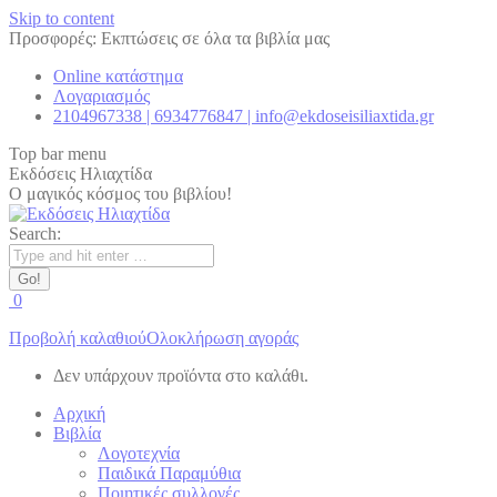
Skip to content
Προσφορές: Εκπτώσεις σε όλα τα βιβλία μας
Online κατάστημα
Λογαριασμός
2104967338 | 6934776847 | info@ekdoseisiliaxtida.gr
Top bar menu
Εκδόσεις Ηλιαχτίδα
Ο μαγικός κόσμος του βιβλίου!
Search:
0
Προβολή καλαθιού
Ολοκλήρωση αγοράς
Δεν υπάρχουν προϊόντα στο καλάθι.
Αρχική
Βιβλία
Λογοτεχνία
Παιδικά Παραμύθια
Ποιητικές συλλογές